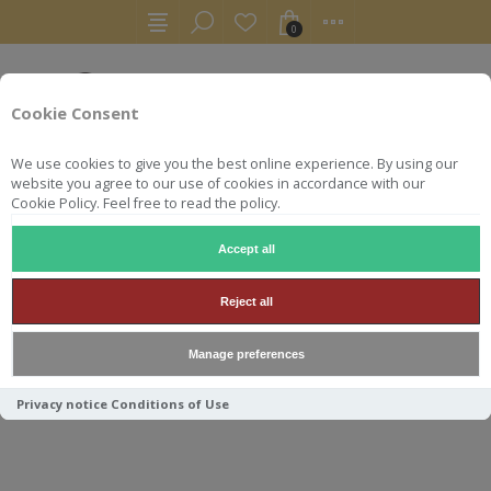
0
Cookie Consent
We use cookies to give you the best online experience. By using our
website you agree to our use of cookies in accordance with our
Cookie Policy. Feel free to read the policy.
Accept all
RHUMS
RUM
CARONI SINGLE CASK 1996 LMDW 64.46°
Reject all
CARONI SINGLE CASK 1996
Manage preferences
LMDW 64.46°
Privacy notice
Conditions of Use