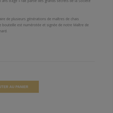
 ans d’âge » fait partie des grands secrets de la Société
-faire de plusieurs générations de maîtres de chais
 bouteille est numérotée et signée de notre Maître de
nard.
UTER AU PANIER