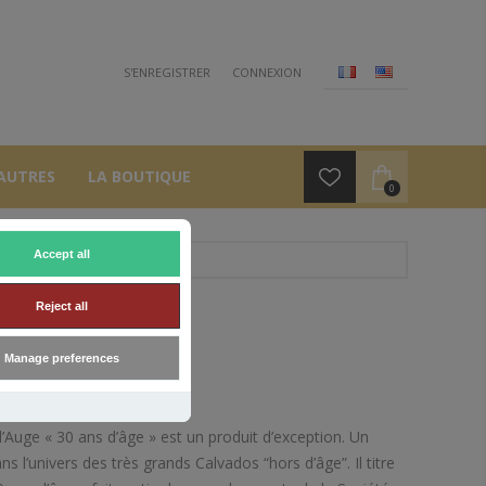
S'ENREGISTRER
CONNEXION
AUTRES
LA BOUTIQUE
0
Accept all
Reject all
S
Manage preferences
’Auge « 30 ans d’âge » est un produit d’exception. Un
s l’univers des très grands Calvados “hors d’âge”. Il titre