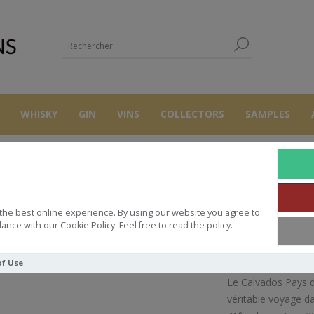
WHISKY
GIN
VINS
COLLECTORS
SAMPLES
AUTRES
CALVADOS
CHATEAU DU BREUIL 30 YO - BOIS
the best online experience. By using our website you agree to
CHATEAU DU BREUIL 30 YO - BOI
ance with our Cookie Policy. Feel free to read the policy.
of Use
Le Calvados Pays d
véritable voyage dan