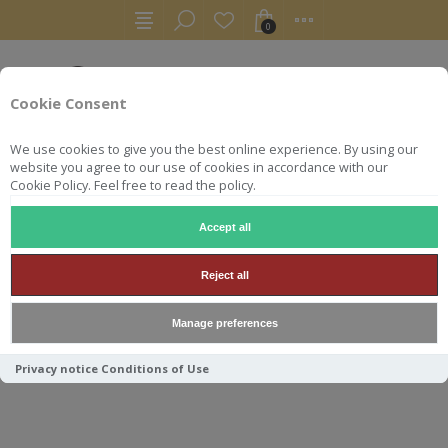
0
Cookie Consent
We use cookies to give you the best online experience. By using our
website you agree to our use of cookies in accordance with our
Cookie Policy. Feel free to read the policy.
Accept all
WHISKY
CLAXTON'S DAILUAINE 8Y 50° 70CL
Reject all
CLAXTON'S DAILUAINE 8Y
Manage preferences
50° 70CL
Privacy notice
Conditions of Use