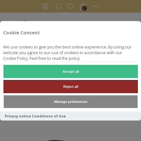
0
Cookie Consent
We use cookies to give you the best online experience. By using our
website you agree to our use of cookies in accordance with our
Cookie Policy. Feel free to read the policy.
Accept all
WHISKY
CLYNELISH 12Y SPECIAL RELEASE 2022 58.5°
Reject all
CLYNELISH 12Y SPECIAL
Manage preferences
RELEASE 2022 58.5°
Privacy notice
Conditions of Use