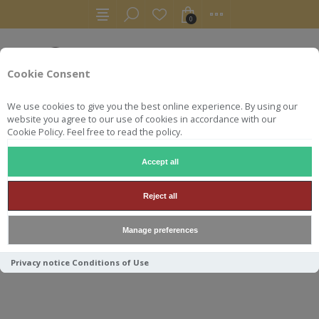
0
Cookie Consent
We use cookies to give you the best online experience. By using our
website you agree to our use of cookies in accordance with our
Cookie Policy. Feel free to read the policy.
Accept all
AUTRES
COGNAC
COGNAC GROSPERRIN N°25 GRANDE C
Reject all
COGNAC GROSPERRIN N°25
Manage preferences
GRANDE CHAMPAGNE 42.1°
70CL
Privacy notice
Conditions of Use