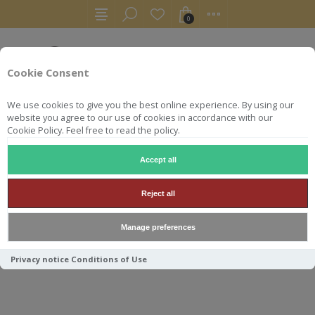
0
Cookie Consent
We use cookies to give you the best online experience. By using our
website you agree to our use of cookies in accordance with our
Cookie Policy. Feel free to read the policy.
Accept all
AUTRES
COGNAC
COGNAC GROSPERRIN N°61 FINS BOIS 
Reject all
COGNAC GROSPERRIN N°61
Manage preferences
FINS BOIS 43.8° 70CL
Privacy notice
Conditions of Use