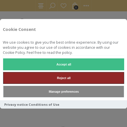
0
Cookie Consent
We use cookies to give you the best online experience. By using our
website you agree to our use of cookies in accordance with our
Cookie Policy. Feel free to read the policy.
Accept all
AUTRES
COGNAC
COGNAC GROSPERRIN N°68 FINS BOIS 
Reject all
COGNAC GROSPERRIN N°68
Manage preferences
FINS BOIS 56.4° 70CL
Privacy notice
Conditions of Use