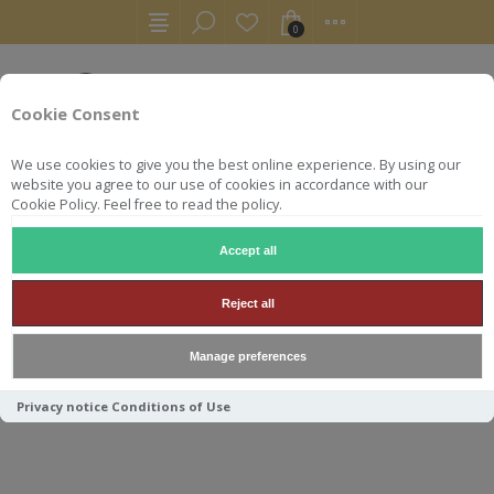
0
Cookie Consent
We use cookies to give you the best online experience. By using our
website you agree to our use of cookies in accordance with our
Cookie Policy. Feel free to read the policy.
Accept all
AUTRES
COGNAC
COGNAC GROSPERRIN N°70 BORDERIES
Reject all
COGNAC GROSPERRIN N°70
Manage preferences
BORDERIES 49.5° 70CL
Privacy notice
Conditions of Use