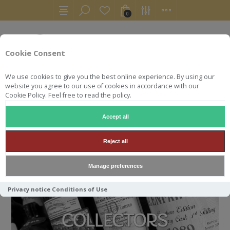
0
Cookie Consent
We use cookies to give you the best online experience. By using our
website you agree to our use of cookies in accordance with our
Cookie Policy. Feel free to read the policy.
Accept all
ACCUEIL
COLLECTORS
Reject all
COLLECTORS
Manage preferences
Privacy notice
Conditions of Use