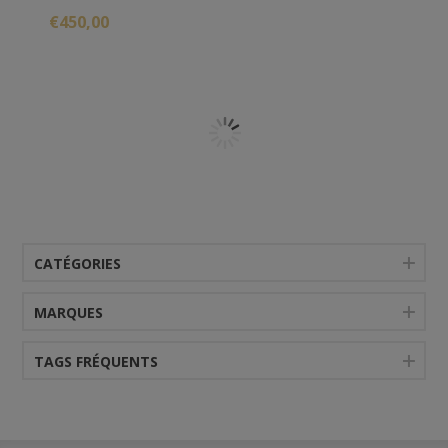
extrêmement rare dans le monde du rhum agricole.
€450,00
Là où il est habituellement apporté une dilution avant
ou durant la période de vieillissement, et avec
parcimonie, ce rhum qui aura été mis en fût à 62%
n’aura perdu que quelques degrés après 17 années
passées en Martinique.
CATÉGORIES
MARQUES
TAGS FRÉQUENTS