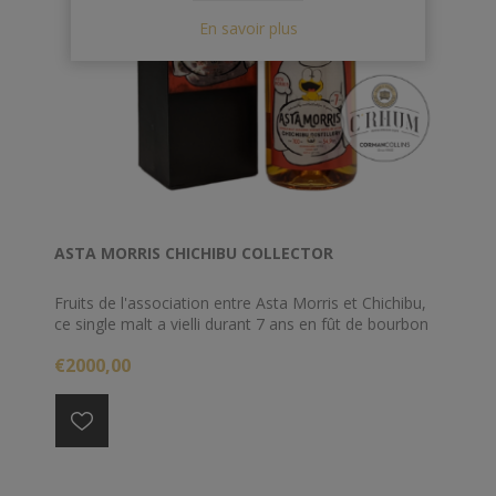
En savoir plus
ASTA MORRIS CHICHIBU COLLECTOR
Fruits de l'association entre Asta Morris et Chichibu,
ce single malt a vielli durant 7 ans en fût de bourbon
de premier remplissage. Distillé en 2012, ce whisky
€2000,00
titre 54.9% et est une édition strictement limitée 204
bouteilles.
(Boite légèrement endommagée)