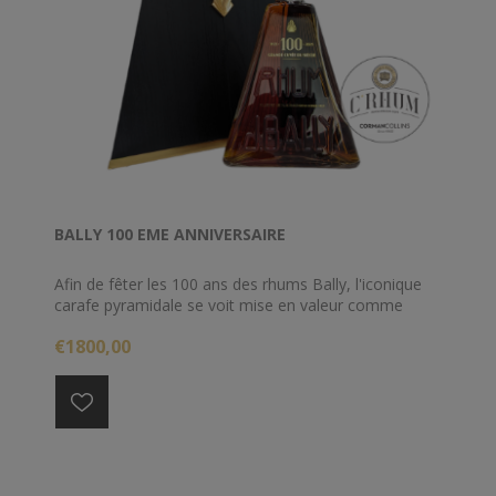
BALLY 100 EME ANNIVERSAIRE
Afin de fêter les 100 ans des rhums Bally, l'iconique
carafe pyramidale se voit mise en valeur comme
jamais... et afin que la fête soit complète, un
€1800,00
assemblage d'exception a été réalisé.
Cette magnifique carafe est composé des millésimes
les plus prestigueux de la maison Bally. Assemblé
par Marc Sassier, cette derière contient des rhums
des millésimes 1929, 1939, 1955, 1975 et 2008.