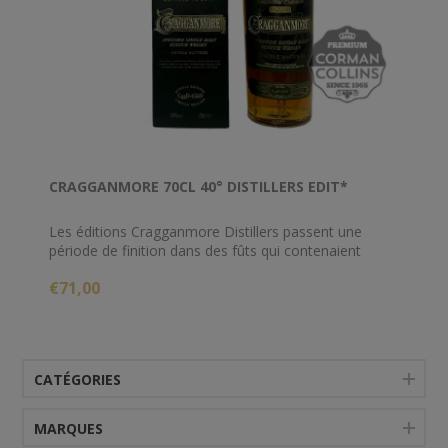
CRAGGANMORE 70CL 40° DISTILLERS EDIT*
Les éditions Cragganmore Distillers passent une
période de finition dans des fûts qui contenaient
auparavant du vin de Porto, ajoutant du fruité
€71,00
supplémentaire au whisky.
CATÉGORIES
MARQUES