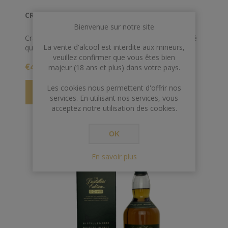
CRAGGANMORE 70 CL 40° 12 ANS CLASSIC MALT
Bienvenue sur notre site
Cragganmore 12 ans est un whisky profond et fruité
La vente d'alcool est interdite aux mineurs,
qui fait parti de la célèbre gamme des Classic Malts.
veuillez confirmer que vous êtes bien
Cette dernière propose un tour unique de l’Ecosse, à
€45,00
la découverte des principales régions de production
majeur (18 ans et plus) dans votre pays.
de whisky de malt. Chacun exprime la typicité de son
terroir d’origine à travers un caractère et des arômes
Les cookies nous permettent d'offrir nos
spécifiques.
services. En utilisant nos services, vous
acceptez notre utilisation des cookies.
OK
En savoir plus