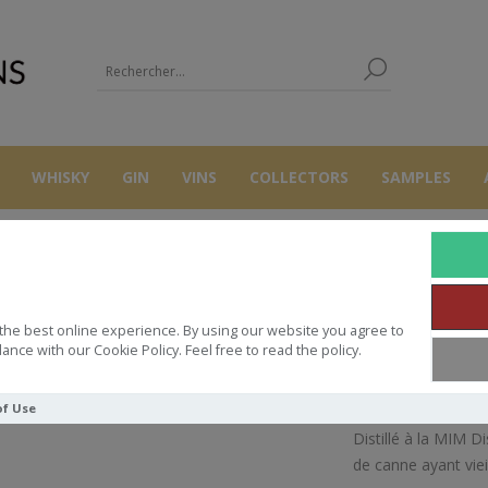
WHISKY
GIN
VINS
COLLECTORS
SAMPLES
RHUMS
RUM
DAILY DRAM GHANA ARC 2020 3Y 57° 70CL
the best online experience. By using our website you agree to
Y DRAM GHANA ARC 2020 3Y 57°
ance with our Cookie Policy. Feel free to read the policy.
of Use
Distillé à la MIM D
de canne ayant vieil