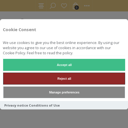
0
Cookie Consent
We use cookies to give you the best online experience. By using our
website you agree to our use of cookies in accordance with our
Cookie Policy. Feel free to read the policy.
Accept all
RHUMS
RUM
DAILY DRAM GUYANA EHP 2002 21Y ENM
Reject all
DAILY DRAM GUYANA EHP
Manage preferences
2002 21Y ENMORE 50.1° 70CL
Privacy notice
Conditions of Use