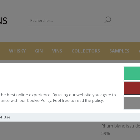
WHISKY
GIN
VINS
COLLECTORS
SAMPLES
RHUMS
RUM
DAILY DRAM MLC CLARENDON 70CL 55°
the best online experience. By using our website you agree to
ILY DRAM MLC CLARENDON 70CL 
ance with our Cookie Policy. Feel free to read the policy.
of Use
Rhum blanc issu de 
59%