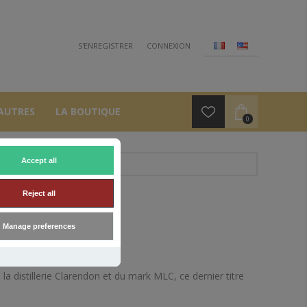
S'ENREGISTRER
CONNEXION
AUTRES
LA BOUTIQUE
0
Accept all
Reject all
55°
Manage preferences
la distillerie Clarendon et du mark MLC, ce dernier titre