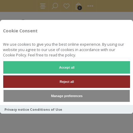
0
Cookie Consent
We use cookies to give you the best online experience. By using our
website you agree to our use of cookies in accordance with our
Cookie Policy. Feel free to read the policy.
Accept all
RHUMS
AGRICOLE
DAMOISEAU VELIER 1995 70CL 66.5°
Reject all
DAMOISEAU VELIER 1995
Manage preferences
70CL 66.5°
Privacy notice
Conditions of Use