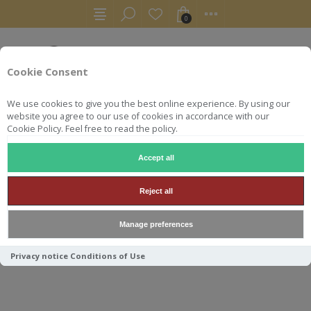
0
Cookie Consent
We use cookies to give you the best online experience. By using our
website you agree to our use of cookies in accordance with our
Cookie Policy. Feel free to read the policy.
Accept all
RHUMS
RUM
DIAMOND 1996 CRHUM + BEER DIAMON
Reject all
DIAMOND 1996 CRHUM +
Manage preferences
BEER DIAMOND
Privacy notice
Conditions of Use