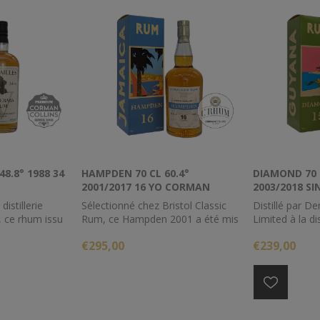
48.8° 1988 34
HAMPDEN 70 CL 60.4°
DIAMOND 70 
2001/2017 16 YO CORMAN
2003/2018 SI
COLLINS
CORMAN COL
distillerie
Sélectionné chez Bristol Classic
Distillé par De
 ce rhum issu
Rum, ce Hampden 2001 a été mis
Limited à la di
s a vieilli
en bouteille sans réduction et est
ce dark demer
€295,00
€239,00
Royaumes Unis
âgé de 16 ans en climat
ans titre 58.3%
années.
continental.
éduction à
n optimale, il