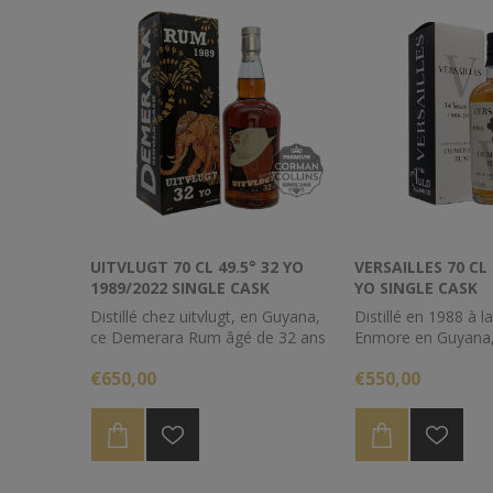
UITVLUGT 70 CL 49.5° 32 YO
VERSAILLES 70 CL 
1989/2022 SINGLE CASK
YO SINGLE CASK
CORMAN-COLLINS
Distillé chez uitvlugt, en Guyana,
Distillé en 1988 à la 
ce Demerara Rum âgé de 32 ans
Enmore en Guyana,
à vieilli principalement sous climat
de l'alambic Versaille
€650,00
€550,00
continental et titre toujours
intégralement au 
49.5%
durant 34 longues 
Embouteillé sans r
48.8% d'alcool.
Pour une dégustatio