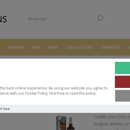
WHISKY
GIN
VINS
COLLECTORS
SAMPLES
RHUMS
RUM
DIAMOND 70 CL 46.6° 1996 25 YO 55 TH ANNIVE
the best online experience. By using our website you agree to
0 CL 46.6° 1996 25 YO 55 TH A
ance with our Cookie Policy. Feel free to read the policy.
of Use
Distillé chez DDL e
longues années, pri