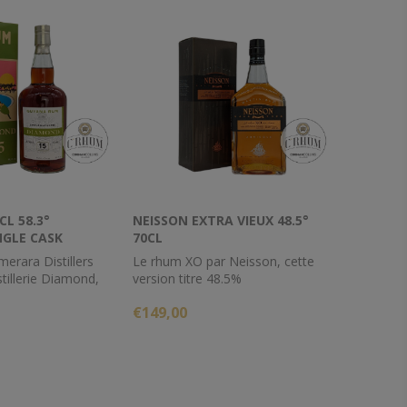
CL 58.3°
NEISSON EXTRA VIEUX 48.5°
NGLE CASK
70CL
LINS
merara Distillers
Le rhum XO par Neisson, cette
stillerie Diamond,
version titre 48.5%
ara rum âgé de 15
€149,00
.
Cette cuvée XO est le symbole de
la tradition Neisson et de son
renouveau.Douceur d'une robe
d'or bruni. Notes gourmandes de
fruits confits et de chocolat
vanillé et épicé.