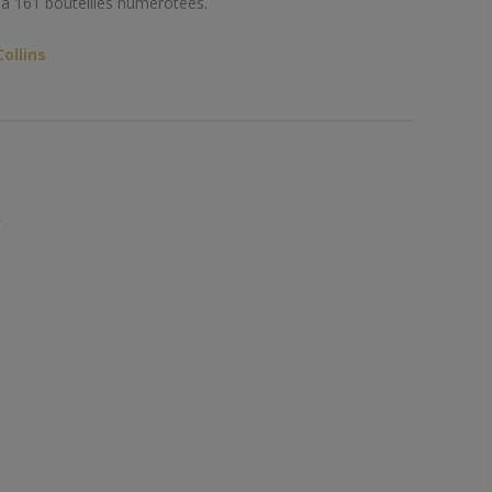
 à 161 bouteilles numérotées.
ollins
k