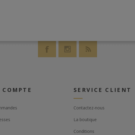
guster ce rhum
ave afin de
 palette
ande et
eux Demerara.
 COMPTE
SERVICE CLIENT
mmandes
Contactez-nous
esses
La boutique
Conditions