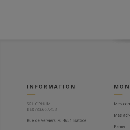
est conseillé de dé
à température de c
profiter de toute la
aromatique gourm
onctueuse de ce vi
INFORMATION
MON
SRL C’RHUM
Mes co
BE0783.667.453
Mes adr
Rue de Verviers 76 4651 Battice
Panier