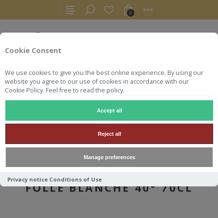
0
Cookie Consent
We use cookies to give you the best online experience. By using our
website you agree to our use of cookies in accordance with our
Cookie Policy. Feel free to read the policy.
Accept all
AUTRES
ARMAGNACS
DOMAINE DE DANIS 1982 FOLLE BLANCHE 40° 70CL
Reject all
Manage preferences
DOMAINE DE DANIS 1982
Privacy notice
Conditions of Use
FOLLE BLANCHE 40° 70CL