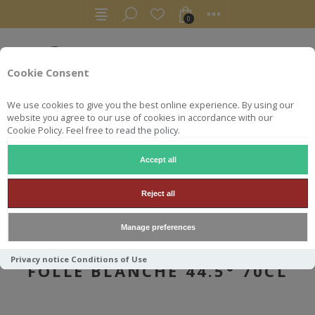
0
Cookie Consent
We use cookies to give you the best online experience. By using our
website you agree to our use of cookies in accordance with our
Cookie Policy. Feel free to read the policy.
Accept all
AUTRES
ARMAGNACS
DOMAINE DE DANIS 1999 FOLLE BLANCHE 44.5° 70CL
Reject all
Manage preferences
DOMAINE DE DANIS 1999
Privacy notice
Conditions of Use
FOLLE BLANCHE 44.5° 70CL