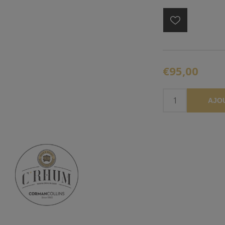
€95,00
AJO