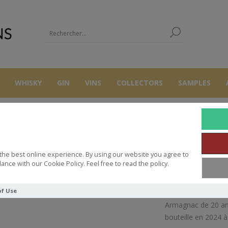
WHISKY
GIN
VINS
COLLECTORS
SAMPLES
UTRES
ARMAGNACS
DOMAINE DE DANIS 2004 FOLLE BLANCHE 47.
the best online experience. By using our website you agree to
DE DANIS 2004 FOLLE BLANCHE 4
ance with our Cookie Policy. Feel free to read the policy.
of Use
Armagnac de 20 ans
bouteille en 2024 