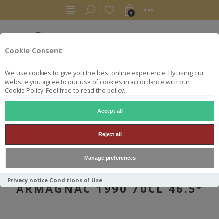
0
Cookie Consent
We use cookies to give you the best online experience. By using our
website you agree to our use of cookies in accordance with our
Cookie Policy. Feel free to read the policy.
Accept all
AUTRES
ARMAGNACS
DOMAINE DE POUTEOU BAS ARMAGNAC 1990 70CL 46.5°
Reject all
Manage preferences
DOMAINE DE POUTEOU BAS
Privacy notice
Conditions of Use
ARMAGNAC 1990 70CL 46.5°