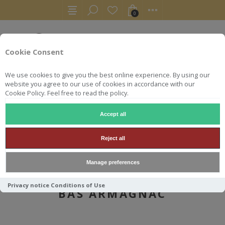
0
Cookie Consent
We use cookies to give you the best online experience. By using our
website you agree to our use of cookies in accordance with our
Cookie Policy. Feel free to read the policy.
Accept all
AUTRES
ARMAGNACS
ENCANTADA DE LAOUE 1999 BAS ARMAGNAC
Reject all
Manage preferences
ENCANTADA DE LAOUE 1999
Privacy notice
Conditions of Use
BAS ARMAGNAC