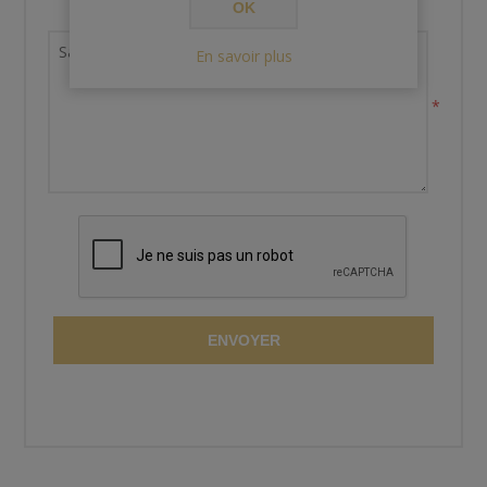
OK
Demande de renseignements
En savoir plus
*
ENVOYER