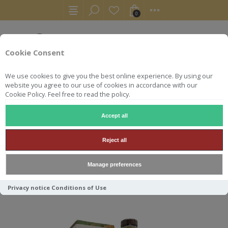
0
Cookie Consent
We use cookies to give you the best online experience. By using our
website you agree to our use of cookies in accordance with our
Cookie Policy. Feel free to read the policy.
Accept all
WHISKY
FETTERCAIRN 12Y 0.70CL 40°
Reject all
FETTERCAIRN 12Y 0.70CL 40°
Manage preferences
Privacy notice
Conditions of Use