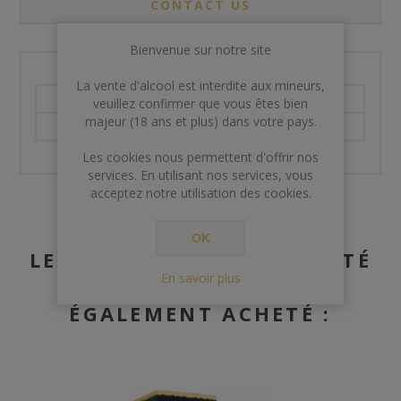
CONTACT US
Bienvenue sur notre site
La vente d'alcool est interdite aux mineurs,
Degré
61
veuillez confirmer que vous êtes bien
majeur (18 ans et plus) dans votre pays.
Volume
70 cl
Les cookies nous permettent d'offrir nos
services. En utilisant nos services, vous
acceptez notre utilisation des cookies.
OK
LES CLIENTS AYANT ACHETÉ
En savoir plus
CET ARTICLE ONT
ÉGALEMENT ACHETÉ :