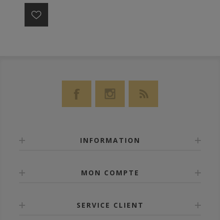
vieillissement de 2 ans en fûts de Cognac et 10 mois
en fûts de Bourbon de la distillerie Bardstown.
INFORMATION
MON COMPTE
SERVICE CLIENT