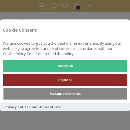
0
Cookie Consent
We use cookies to give you the best online experience. By using our
website you agree to our use of cookies in accordance with our
Cookie Policy. Feel free to read the policy.
Accept all
RHUMS
RUM
FOURSQUARE 70 CL 61° 14 YO REDOUTA
Reject all
FOURSQUARE 70 CL 61° 14
Manage preferences
YO REDOUTABLE
Privacy notice
Conditions of Use