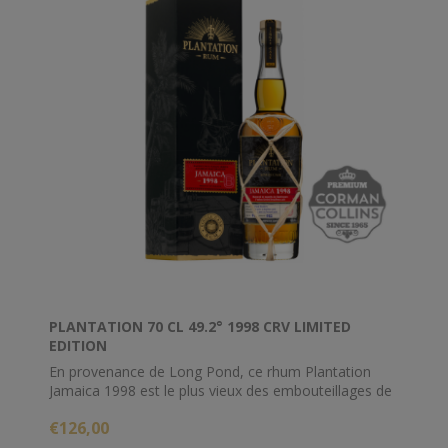
PLANTATION 70 CL 49.2° 1998 CRV LIMITED
EDITION
En provenance de Long Pond, ce rhum Plantation
Jamaica 1998 est le plus vieux des embouteillages de
la collection 2021. Il a en effet profité de 20 ans de
€126,00
vieillissement en fût de Bourbon à la distillerie, avant
d'être rapatrié en France pour un second