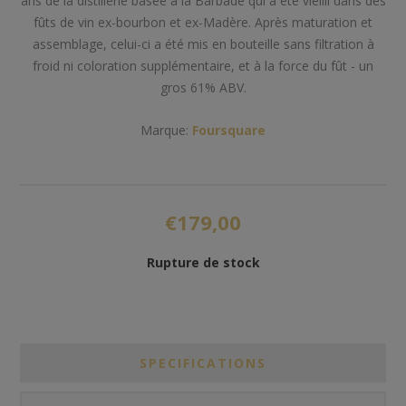
ans de la distillerie basée à la Barbade qui a été vieilli dans des
fûts de vin ex-bourbon et ex-Madère. Après maturation et
assemblage, celui-ci a été mis en bouteille sans filtration à
froid ni coloration supplémentaire, et à la force du fût - un
gros 61% ABV.
Marque:
Foursquare
€179,00
Rupture de stock
SPECIFICATIONS