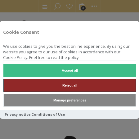
0
Cookie Consent
We use cookies to give you the best online experience. By using our
website you agree to our use of cookies in accordance with our
Cookie Policy. Feel free to read the policy.
Accept all
RHUMS
RUM
FOURSQUARE 70CL 62° SOVEREIGNTY
Reject all
FOURSQUARE 70CL 62°
Manage preferences
SOVEREIGNTY
Privacy notice
Conditions of Use