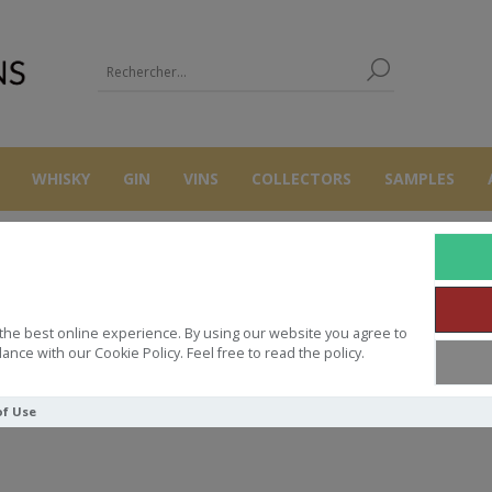
WHISKY
GIN
VINS
COLLECTORS
SAMPLES
GIBOIN
the best online experience. By using our website you agree to
ance with our Cookie Policy. Feel free to read the policy.
of Use