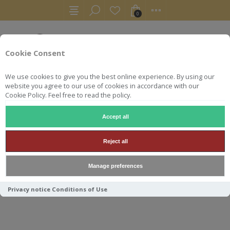
0
Cookie Consent
We use cookies to give you the best online experience. By using our
website you agree to our use of cookies in accordance with our
Cookie Policy. Feel free to read the policy.
Accept all
GIN
GIN BIRDIE TIMUT
Reject all
GIN BIRDIE TIMUT
Manage preferences
Privacy notice
Conditions of Use