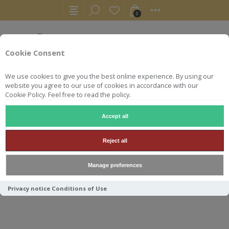
0
Cookie Consent
We use cookies to give you the best online experience. By using our
website you agree to our use of cookies in accordance with our
Cookie Policy. Feel free to read the policy.
Accept all
WHISKY
GLEN GARIOCH 2014 HIDDEN SPIRITS POP PEOP
Reject all
GLEN GARIOCH 2014 HIDDEN
Manage preferences
SPIRITS POP PEOPLE 70CL
51.9°
Privacy notice
Conditions of Use