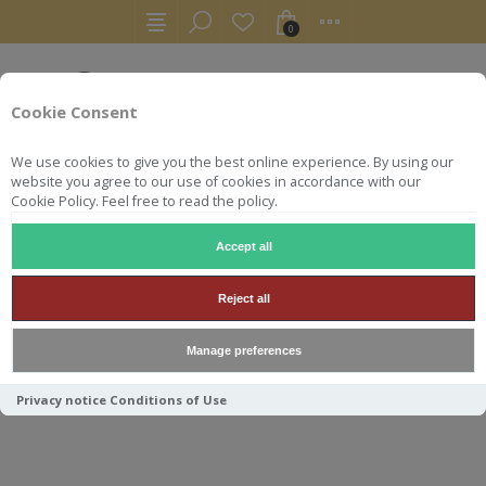
0
Cookie Consent
We use cookies to give you the best online experience. By using our
website you agree to our use of cookies in accordance with our
Cookie Policy. Feel free to read the policy.
Accept all
WHISKY
GLENALLACHIE 10YO CASK STRENGHT BATCH 10
Reject all
GLENALLACHIE 10YO CASK
Manage preferences
STRENGHT BATCH 10 - 58.6°
Privacy notice
Conditions of Use