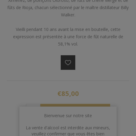
Ximénez, de poinçons Oloroso, de fûts de chêne vierge et de
fûts de Rioja, chacun sélectionné par le maître distillateur Billy
Walker.
Vieilli pendant 10 ans avant la mise en bouteille, cette
expression est présentée à une force de fût naturelle de
58,1% vol.
€85,00
AJOUTER AU PANIER
Bienvenue sur notre site
La vente d'alcool est interdite aux mineurs,
veuillez confirmer que vous êtes bien