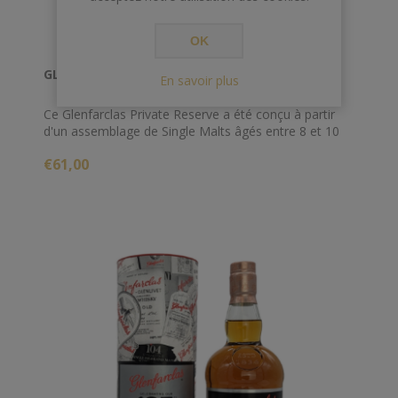
OK
GLENFARCLAS 70 CL 45° PRIVATE RESERVE 2021
En savoir plus
Ce Glenfarclas Private Reserve a été conçu à partir
d'un assemblage de Single Malts âgés entre 8 et 10
ans et d'une sélection des meilleurs fûts de chêne de
€61,00
la distillerie réalisée par Callum Fraser, le Master
Blender de Glenfarclas.