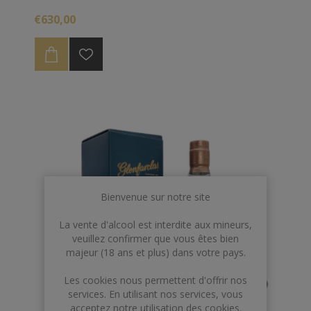
maturation en fûts ayant contenu du bourbon
€630,00
américain et du sherry espagnol apporte une richesse
aromatique prodigieuse.
Bienvenue sur notre site
La vente d'alcool est interdite aux mineurs,
veuillez confirmer que vous êtes bien
majeur (18 ans et plus) dans votre pays.
Les cookies nous permettent d'offrir nos
services. En utilisant nos services, vous
acceptez notre utilisation des cookies.