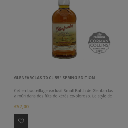
GLENFARCLAS 70 CL 55° SPRING EDITION
Cet embouteillage exclusif Small Batch de Glenfarclas
a mûri dans des fûts de xérès ex-oloroso. Le style de
ce whisky rappelle la belle saveur épicée du
€57,00
Glenfarclas 8Y 105 à l'ancienne.