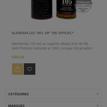
GLENFARCLAS 70CL 60° 105 OFFICIEL*
Glenfarclas 105 est un superbe whisky brut de fût,
dont l'histoire remonte à 1968. Lorsque l'incarnation
originale est sortie cette année-là, Glenfarclas est
€89,00
devenue la première distillerie à sortir un whisky single
malt brut de fûts. L'embouteillage a finalement été
renommé à 105, en référence à sa teneur en alcool
dans British Proof, qui équivaut maintenant à 60%
ABV.
CATÉGORIES
MARQUES