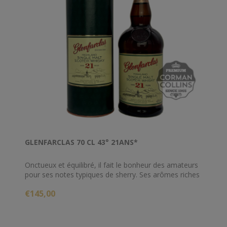
GLENFARCLAS 70 CL 43° 21ANS*
Onctueux et équilibré, il fait le bonheur des amateurs
pour ses notes typiques de sherry. Ses arômes riches
de fruits confits, de muscade et d’amande sont
€145,00
agréablement soutenus par des notes suaves de
vanille et d’agrumes. En bouche, le Glenfarclas 21 ans
d'âge se fait rond et corsé puis développe des notes
de fruits légèrement épicées avant de laisser une