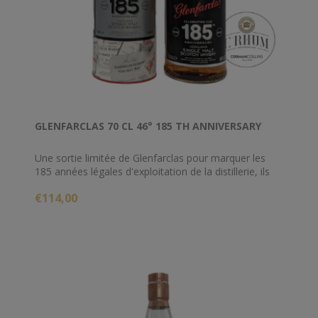
GLENFARCLAS 70 CL 46° 185 TH ANNIVERSARY
Une sortie limitée de Glenfarclas pour marquer les
185 années légales d'exploitation de la distillerie, ils
ont sélectionné certains de leurs meilleurs fûts à
€114,00
travers les décennies et ont concocté un whisky aux
saveurs anciennes, riches et sherry qui restent
fraîches et vibrantes dans votre verre. C'est parti pour
les 185 prochaines années ! Slàinte.