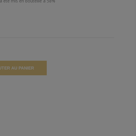
 a été mis en bouteille à 58%
UTER AU PANIER