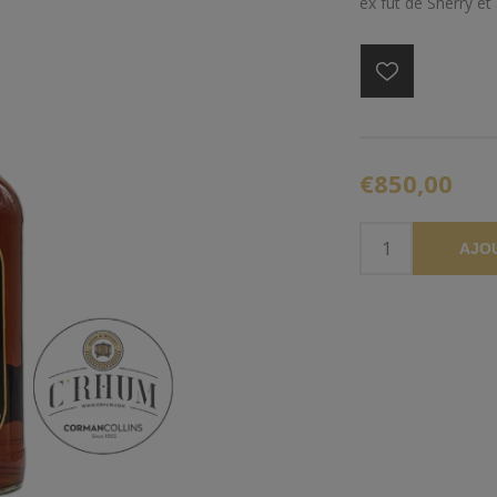
ex fût de Sherry et
€850,00
AJO