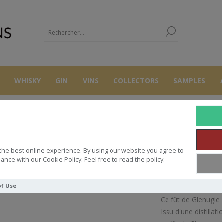
WHISKY
GIN
VINS
COLLECTORS
SAMPLES
WHISKY
GLENUGIE DUNCAN TAYLOR 1981 22Y 58° 70CL
the best online experience. By using our website you agree to
GIE DUNCAN TAYLOR 1981 22Y 58
ance with our Cookie Policy. Feel free to read the policy.
of Use
Ce fût de Glenugie 
Issu d'une distill