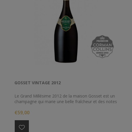
GOSSET VINTAGE 2012
Le Grand Millésime 2012 de la maison Gosset est un
champagne qui marie une belle fraîcheur et des notes
de fruits. C’est un champagne qui accompagnera
€59,00
parfaitement un apéritif, mais aussi un poisson noble
(bar, sole) ou une entrée froide.