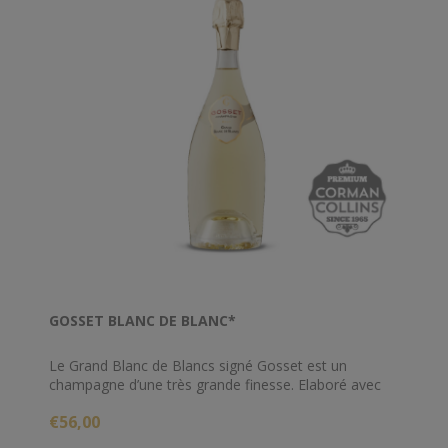
GOSSET BLANC DE BLANC*
Le Grand Blanc de Blancs signé Gosset est un
champagne d’une très grande finesse. Elaboré avec
des chardonnays venant des terroirs classés premiers
€56,00
et grands crus de Avize, Chouilly, Cramant, Mesnil-
sur-Oger et Villers-Marmery, ce Blanc de Blancs est