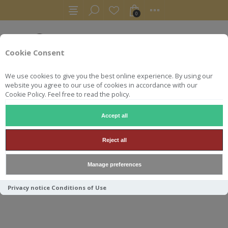
0
Cookie Consent
We use cookies to give you the best online experience. By using our
website you agree to our use of cookies in accordance with our
Cookie Policy. Feel free to read the policy.
Accept all
RHUMS
RUM
HAMPDEN OWH 2016 7Y 60° HABITATION
Reject all
HAMPDEN OWH 2016 7Y 60°
Manage preferences
HABITATION VELIER
Privacy notice
Conditions of Use