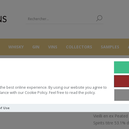
WHISKY
GIN
VINS
COLLECTORS
SAMPLES
WHISKY
HIDDEN SPIRIT BEN NEVIS 2018/2025 7Y 53.1° 70CL
the best online experience. By using our website you agree to
PIRIT BEN NEVIS 2018/2025 7Y 5
ance with our Cookie Policy. Feel free to read the policy.
of Use
Vieilli en ex Peate
Spirits titre 53.1% 