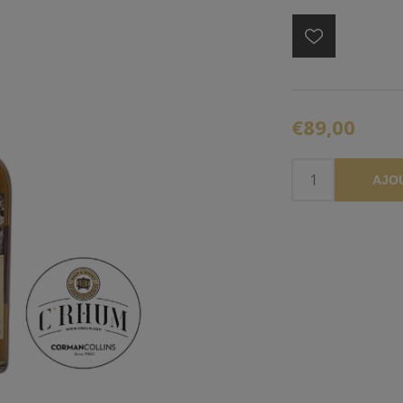
€89,00
AJO