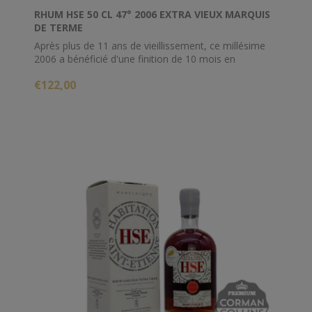
RHUM HSE 50 CL 47° 2006 EXTRA VIEUX MARQUIS
DE TERME
Après plus de 11 ans de vieillissement, ce millésime
2006 a bénéficié d'une finition de 10 mois en
barriques de chêne français du Château Marquis de
€122,00
Terme.
Embouteillé à 48%, ce rhum dévoilera de subtiles
notes de fruits rouges, de Kirsch, de cacao ou encore
de réglisse.