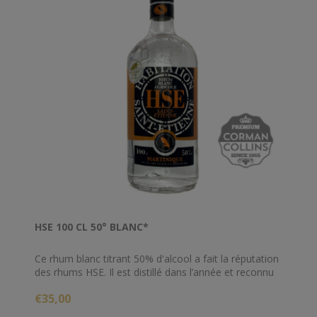
HSE 100 CL 50° BLANC*
Ce rhum blanc titrant 50% d'alcool a fait la réputation
des rhums HSE. Il est distillé dans l’année et reconnu
pour sa fraîcheur et sa typicité. Il relèvera avec
€35,00
harmonie et bonheur vos cocktails et planteurs. Il
s’apprécie traditionnellement en Ti-punch (avec du