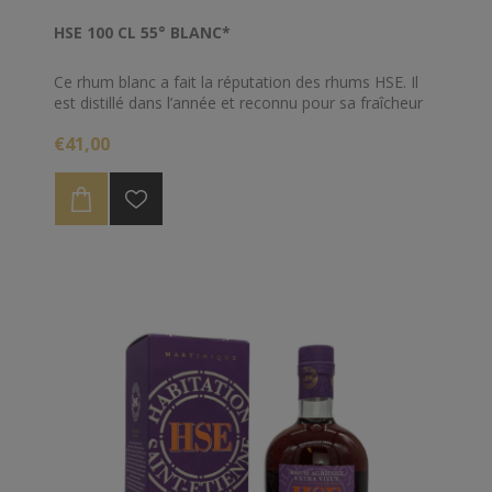
HSE 100 CL 55° BLANC*
Ce rhum blanc a fait la réputation des rhums HSE. Il
est distillé dans l’année et reconnu pour sa fraîcheur
et sa typicité. Il relèvera avec harmonie et bonheur
€41,00
vos cocktails et planteurs. Il s’apprécie
traditionnellement en Ti-punch (avec du sucre de
canne et un zeste de citron vert) avec ou sans glace.