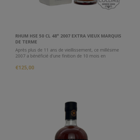
RHUM HSE 50 CL 48° 2007 EXTRA VIEUX MARQUIS
DE TERME
Après plus de 11 ans de vieillissement, ce millésime
2007 a bénéficié d'une finition de 10 mois en
barriques de chêne français du Château Marquis de
€125,00
Terme.
Embouteillé à 48%, ce rhum dévoilera de subtiles
notes de fruits rouges, de Kirsch, de cacao ou encore
de réglisse.