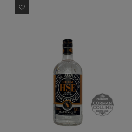
sucre de canne et un zeste de citron vert) avec ou
sans glace.