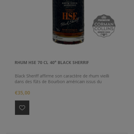
RHUM HSE 70 CL 40° BLACK SHERRIF
Black Sheriff affirme son caractère de rhum vieilli
dans des fûts de Bourbon américain issus du
Kentucky. La magie du temps s'opère dans les chais
€35,00
de l'Habitation Saint-Etienne à la Martinique. Black
Sheriff....One shot !