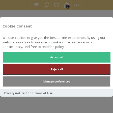
0
Cookie Consent
We use cookies to give you the best online experience. By using our
website you agree to our use of cookies in accordance with our
Cookie Policy. Feel free to read the policy.
Accept all
RHUMS
AGRICOLE
HSE CONFRERIE DU RHUM N°4 2016/2
Reject all
HSE CONFRERIE DU RHUM
Manage preferences
N°4 2016/2017
Privacy notice
Conditions of Use