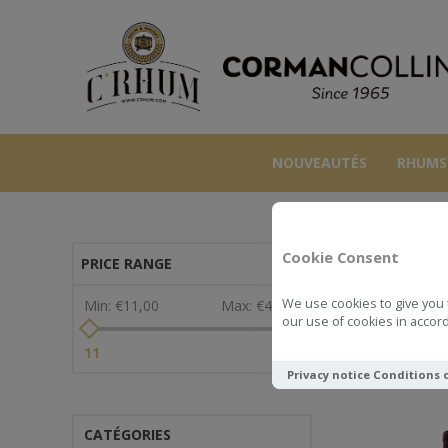
NOUVEAUTÉS
RHUMS
Cookie Consent
PRICE RANGE
We use cookies to give you 
Min:
€11,00
Max:
€47,00
our use of cookies in accord
Voir comme
11
47
Privacy notice
Conditions 
CATÉGORIES