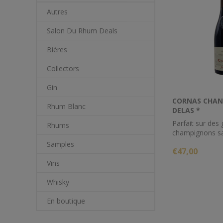
Autres
Salon Du Rhum Deals
Bières
Collectors
Gin
CORNAS CHAN
Rhum Blanc
DELAS *
Parfait sur des g
Rhums
champignons sa
cuits à la vape
Samples
€47,00
Vins
Whisky
En boutique