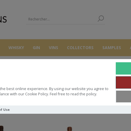
WHISKY
GIN
VINS
COLLECTORS
SAMPLES
DELAS
the best online experience. By using our website you agree to
ance with our Cookie Policy. Feel free to read the policy.
Trier par
of Use