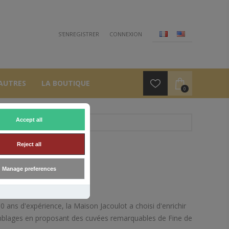
S'ENREGISTRER
CONNEXION
AUTRES
LA BOUTIQUE
0
Accept all
Reject all
ANS
Manage preferences
0 ans d'expérience, la Maison Jacoulot a choisi d'enrichir
lages en proposant des cuvées remarquables de Fine de