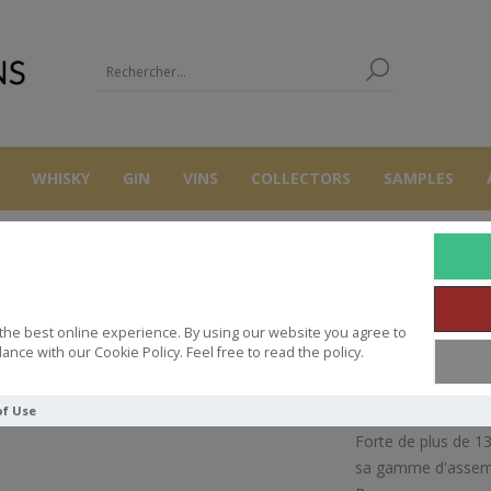
WHISKY
GIN
VINS
COLLECTORS
SAMPLES
JACOULOT FINE DE BOURGOGNE 13 ANS
the best online experience. By using our website you agree to
COULOT FINE DE BOURGOGNE 13 
ance with our Cookie Policy. Feel free to read the policy.
of Use
Forte de plus de 13
sa gamme d'assemb