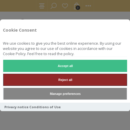
0
Cookie Consent
We use cookies to give you the best online experience. By using our
website you agree to our use of cookies in accordance with our
Cookie Policy. Feel free to read the policy.
Accept all
RHUMS
AGRICOLE
JM METAL 2000 70CL 9Y 47.2°
Reject all
JM METAL 2000 70CL 9Y
Manage preferences
47.2°
Privacy notice
Conditions of Use