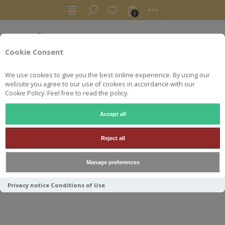
0
Cookie Consent
We use cookies to give you the best online experience. By using our
website you agree to our use of cookies in accordance with our
Cookie Policy. Feel free to read the policy.
Accept all
WHISKY
KILCHOMAN 14Y 20TH ANNIV 51.2° 70CL
Reject all
KILCHOMAN 14Y 20TH ANNIV
Manage preferences
51.2° 70CL
Privacy notice
Conditions of Use