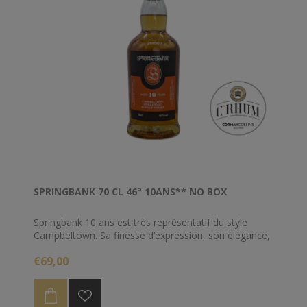
SPRINGBANK 70 CL 46° 10ANS** NO BOX
Springbank 10 ans est très représentatif du style
Campbeltown. Sa finesse d’expression, son élégance,
ses notes épicées et salées sur fond crémeux sont
€69,00
ses principaux traits de caractère. La maturation de
ce Single Malt s’est effectuée à 60% dans des fûts de
bourbon et 40% dans des fûts de sherry (xérès).