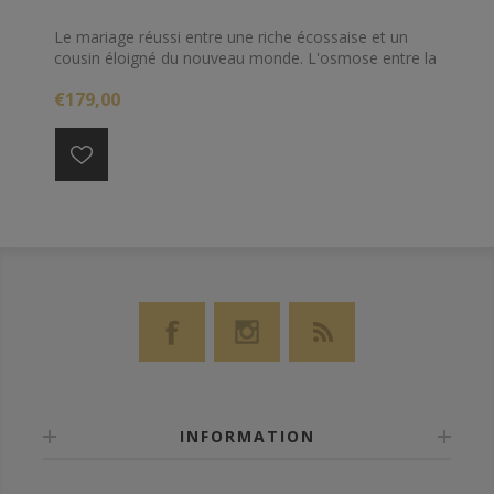
Le mariage réussi entre une riche écossaise et un
cousin éloigné du nouveau monde. L'osmose entre la
noix du sherry et la vanille du bourbon engendre une
€179,00
suavité pleine de grâce. Raffinement et exubérance.
INFORMATION