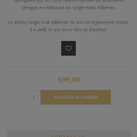
Springbank qui, en 2004, relance l’activité de la distillerie
Glengyle en élaborant les Single malts Kilkerran.
Le whisky Single malt Kilkerran 16 ans est légèrement tourbé.
Il a vieilli 16 ans en ex-fûts de Bourbon.
€99,00
AJOUTER AU PANIER
CONTACT US