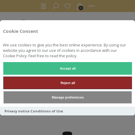
0
Cookie Consent
We use cookies to give you the best online experience. By using our
website you agree to our use of cookies in accordance with our
Cookie Policy. Feel free to read the policy.
Accept all
WHISKY
KILKERRAN 16Y 70CL 46°
Reject all
KILKERRAN 16Y 70CL 46°
Manage preferences
Privacy notice
Conditions of Use