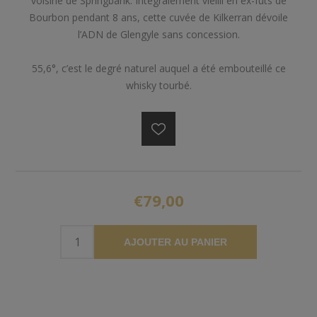
voisine de Springbank. Intégralement vieilli en ex-fûts de
Bourbon pendant 8 ans, cette cuvée de Kilkerran dévoile
l’ADN de Glengyle sans concession.
55,6°, c’est le degré naturel auquel a été embouteillé ce
whisky tourbé.
€79,00
AJOUTER AU PANIER