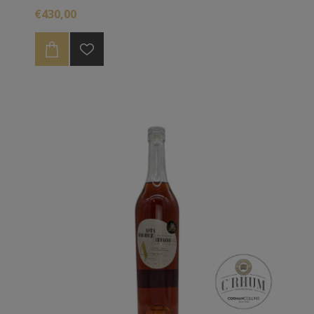
tropical durant 27 ans. Celui ci titre 67.1%
€430,00