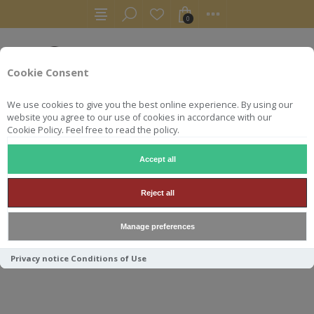
0
Cookie Consent
We use cookies to give you the best online experience. By using our
website you agree to our use of cookies in accordance with our
Cookie Policy. Feel free to read the policy.
Accept all
WHISKY
KILKERRAN 8Y BOURBON 55.6° 70CL
Reject all
KILKERRAN 8Y BOURBON
Manage preferences
55.6° 70CL
Privacy notice
Conditions of Use