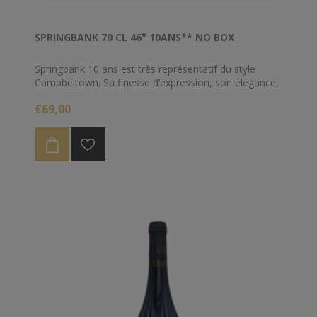
SPRINGBANK 70 CL 46° 10ANS** NO BOX
Springbank 10 ans est très représentatif du style
Campbeltown. Sa finesse d’expression, son élégance,
ses notes épicées et salées sur fond crémeux sont
€69,00
ses principaux traits de caractère. La maturation de
ce Single Malt s’est effectuée à 60% dans des fûts de
bourbon et 40% dans des fûts de sherry (xérès).