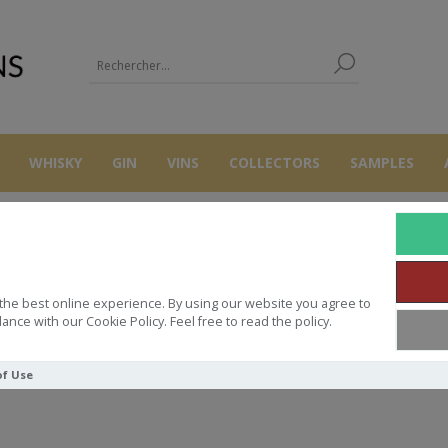
WHISKY
GIN
VINS
COLLECTORS
SAMPLES
LA BEGUDE
the best online experience. By using our website you agree to
ance with our Cookie Policy. Feel free to read the policy.
of Use