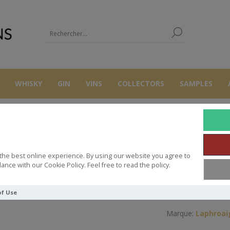
WHISKY
GIN
VINS
COLLECTORS
SAMPLES
COLLECTORS
LAPHROAIG HIGH GROOVE 1989 COLLECTOR**
the best online experience. By using our website you agree to
OAIG HIGH GROOVE 1989 COLLE
ance with our Cookie Policy. Feel free to read the policy.
of Use
Marque:
Laphroai