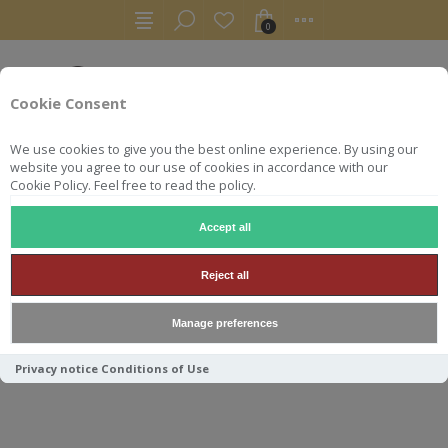
0
Cookie Consent
We use cookies to give you the best online experience. By using our
website you agree to our use of cookies in accordance with our
Cookie Policy. Feel free to read the policy.
Accept all
WHISKY
LEDAIG 2009 HIDDEN SPIRITS POP PEOPLE 70CL
Reject all
LEDAIG 2009 HIDDEN SPIRITS
Manage preferences
POP PEOPLE 70CL 53.1°
Privacy notice
Conditions of Use