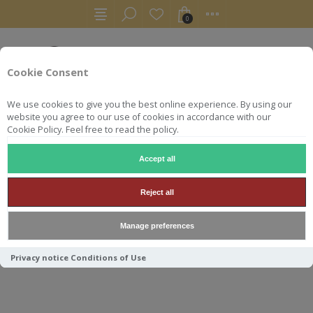
0
Cookie Consent
We use cookies to give you the best online experience. By using our
website you agree to our use of cookies in accordance with our
Cookie Policy. Feel free to read the policy.
Accept all
RHUMS
LMDR COFFRET DECOUVERTE 3X20CL 45°
Reject all
LMDR COFFRET DECOUVERTE
Manage preferences
3X20CL 45°
Privacy notice
Conditions of Use