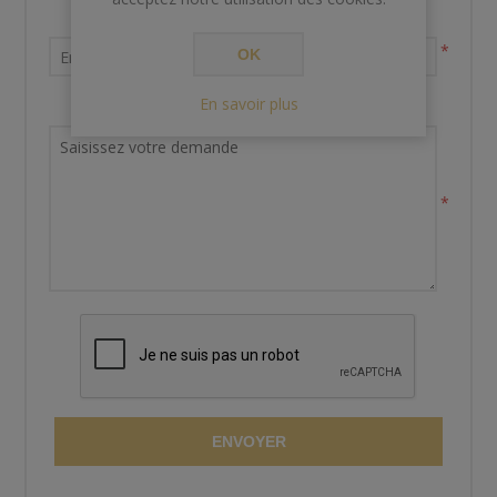
Votre adresse email
*
OK
En savoir plus
Demande de renseignements
*
ENVOYER