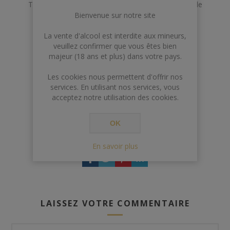
Très beau produit qui raviera tout amateur de gin de
Bienvenue sur notre site
caractère, sans trop en faire.
La vente d'alcool est interdite aux mineurs,
veuillez confirmer que vous êtes bien
majeur (18 ans et plus) dans votre pays.
Les cookies nous permettent d'offrir nos
services. En utilisant nos services, vous
acceptez notre utilisation des cookies.
OK
Etiquettes:
gin
,
france
En savoir plus
LAISSEZ VOTRE COMMENTAIRE