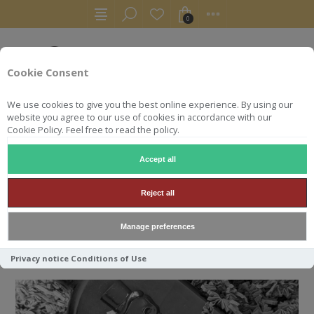
0
Cookie Consent
We use cookies to give you the best online experience. By using our
website you agree to our use of cookies in accordance with our
Cookie Policy. Feel free to read the policy.
Accept all
13
sept.
2022
Reject all
LORD OF BARBES
Manage preferences
Privacy notice
Conditions of Use