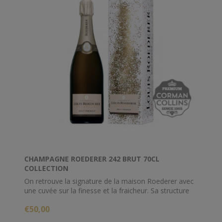
CHAMPAGNE ROEDERER 242 BRUT 70CL
COLLECTION
On retrouve la signature de la maison Roederer avec
une cuvée sur la finesse et la fraicheur. Sa structure
élégante en fait un champagne d'apéritif ou
€50,00
accompagnant parfaitement poissons et crustacés.
Composé d'un tiers de Chardonnay et de deux tiers