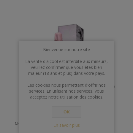
de Pinots, dont 10 à 15% de Pinot Meunier, ce Brut
Premier est un assemblage de 4 années de vendange
dont trois proviennent de la collection de vins de
réserve Louis Roederer qui mûrissent dans des
foudres de chêne durant 2 à 5 années.
Bienvenue sur notre site
La vente d'alcool est interdite aux mineurs,
veuillez confirmer que vous êtes bien
majeur (18 ans et plus) dans votre pays.
Les cookies nous permettent d'offrir nos
services. En utilisant nos services, vous
acceptez notre utilisation des cookies.
OK
CHAMPAGNE ROEDERER ROSE 2014
En savoir plus