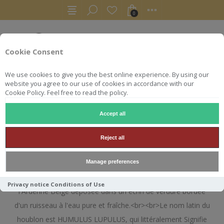
0
Cookie Consent
We use cookies to give you the best online experience. By using our
website you agree to our use of cookies in accordance with our
Cookie Policy. Feel free to read the policy.
Accept all
LUPULUS
Reject all
Manage preferences
La brasserie est érigée dans l'enceinte d'une magnifique
ferme du 19ème siècle faisant partie du patrimoine de
Privacy notice
Conditions of Use
l'Ardenne Belge déposée dans un écrin de verdure bordée
d'un ruisseau à l'eau pure et fraîche.<br><br>Le nom latin du
houblon est HUMULUS LUPULUS, qui littéralement Signifie