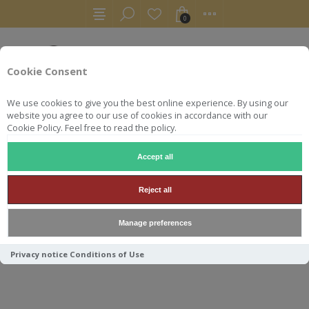
0
Cookie Consent
We use cookies to give you the best online experience. By using our
website you agree to our use of cookies in accordance with our
Cookie Policy. Feel free to read the policy.
Accept all
RHUMS
RON
MALECON 1992 30TH ANNIVERSARY 70CL
Reject all
MALECON 1992 30TH
Manage preferences
ANNIVERSARY 70CL 40°
Privacy notice
Conditions of Use