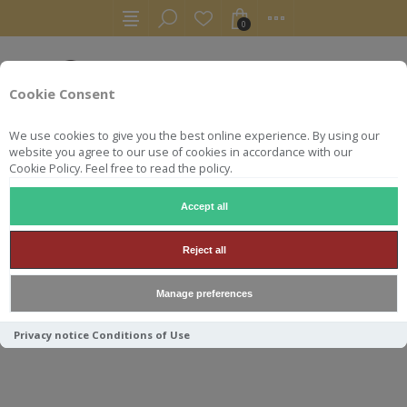
0
Cookie Consent
We use cookies to give you the best online experience. By using our
website you agree to our use of cookies in accordance with our
Cookie Policy. Feel free to read the policy.
Accept all
AUTRES
COGNAC
MALTERNATIVE COGNAC #49 LA SIGNA
Reject all
MALTERNATIVE COGNAC #49
Manage preferences
LA SIGNATURE 1970 PETITE
CHAMPAGNE 51.2°
Privacy notice
Conditions of Use